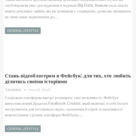
опублікували своє дослідження в журналі Big Data. Виявляється, аналіз
навіть декількох лайків, які ви залишили у соцмережі, дозволяє визначити
не лише ваше відношення до…
GENERAL LIFESTYLE
Стань відеоблогером в Фейсбук: для тих, хто любить
ділитись своїми історіями
TAMARA
Nov 25, 2019
Соціальна платформа вкотре розширює свої можливості. Фейсбук
випустив новий Додаток Facebook Creator, який включає в себе безліч
інструментів для потокового відео, оновлення Історій та можливості
коментування з різних платформ Фейсбуку.…
GENERAL LIFESTYLE