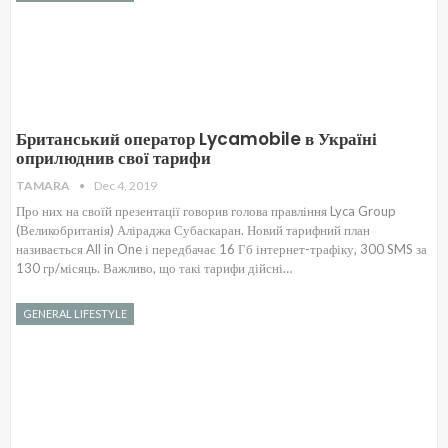
Британський оператор Lycamobile в Україні
оприлюднив свої тарифи
TAMARA
Dec 4, 2019
Про них на своїй презентації говорив голова правління Lyca Group
(Великобританія) Аліраджа Субаскаран. Новий тарифний план
називається All in One і передбачає 16 Гб інтернет-трафіку, 300 SMS за
130 гр/місяць. Важливо, що такі тарифи дійсні…
GENERAL LIFESTYLE