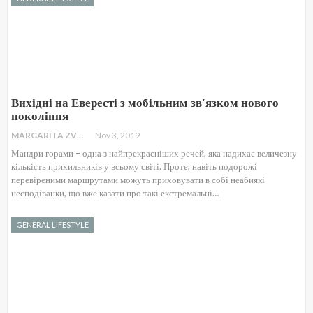
Вихідні на Евересті з мобільним зв’язком нового
покоління
MARGARITA ZVOLIANSKAYA
Nov 3, 2019
Мандри горами – одна з найпрекрасніших речей, яка надихає величезну
кількість прихильників у всьому світі. Проте, навіть подорожі
перевіреними маршрутами можуть приховувати в собі неабиякі
несподіванки, що вже казати про такі екстремальні…
GENERAL LIFESTYLE