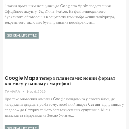
З таким проханням звернулись до Google та Apple представники
Офіційного акаунту України в Twitter. На фоні нещодавнього
бурхливого обговорення в соцмережі теми зображення гамбургера,
зокрема того, якою має бути правильна послідовність…
GENERAL LIFESTYLE
Google Maps тепер з планетами: новий формат
космосу у вашому смартфоні
TAMARA
Nov 6, 2019
Про таке оновлення компанія Google повідомила у своєму блозі, де
нагадала як двадцять років тому, космічний апарат Cassini відправився у
подорож до Сатурну та його багаточисельних супутників. Місія
записала та відправила на Землю близько…
GENERAL LIFESTYLE