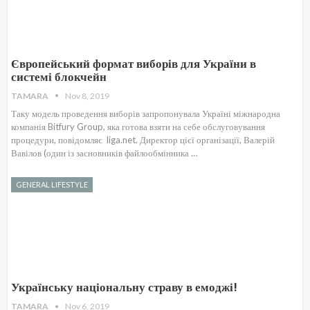
Європейський формат виборів для України в
системі блокчейн
TAMARA
Nov 8, 2019
Таку модель проведення виборів запропонувала Україні міжнародна
компанія Bitfury Group, яка готова взяти на себе обслуговування
процедури, повідомляє liga.net. Директор цієї організації, Валерій
Вавілов (один із засновників файлообмінника …
GENERAL LIFESTYLE
Українську національну страву в емоджі!
TAMARA
Nov 6, 2019