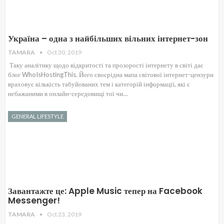
Україна – одна з найбільших вільних інтернет-зон
TAMARA
Oct 30, 2019
Таку аналітику щодо відкритості та прозорості інтернету в світі дає
блог WhoIsHostingThis. Його своєрідна мапа світової інтернет-цензури
враховує кількість табуйованих тем і категорій інформації, які є
небажаними в онлайн-середовищі тої чи…
GENERAL LIFESTYLE
Завантажте це: Apple Music тепер на Facebook
Messenger!
TAMARA
Oct 23, 2019