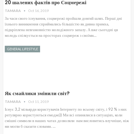
20 шалених фактів про Соцмережі
TAMARA
Oct 16, 2019
За часи свого існування, соцмережі пройшли довгий шлях. Перші дні
їхнього виникнення сприймались більшістю як дивна примха,
підкріплена невгамовністю молодіжного запалу. А вже сьогодні ця
молодь спілкується на просторах соцмереж з своїми…
GENERAL LIFESTYLE
Як смайлики змінили світ?
TAMARA
Oct 11, 2019
Існує 3,2 мільярди користувачів Інтернету по всьому світу, і 92 % з них
регулярно користуються емоджі)) Ми всі опинялися в ситуаціях, коли
смішні символи в наших чатах дозволяли нам висловитись влучніше, ніж
ми могли б сказати словами. …