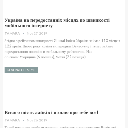
Україна на передостанніх місцях по швидкості
мобільного інтернету
TAMARA
Nov 27, 2019
Згідно з рейтингом швидкості Global Index Україна займає 110 місце з
122 країн. Цього року країна випередила Венесуелу і тепер займає
передостанню позицію в глобальному рейтингові. Нас
обігнали Угорщина (6 позиція), Чехія (22 позиція),…
GENERAL LIFESTYLE
Всього шість лайків і я знаю про тебе все!
TAMARA
Nov 26, 2019
Такий висновок зробили науковці декількох американських Вузів, які