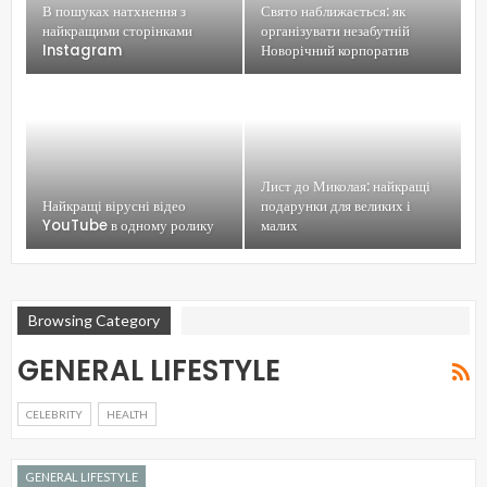
В пошуках натхнення з
Свято наближається: як
найкращими сторінками
організувати незабутній
Instagram
Новорічний корпоратив
Лист до Миколая: найкращі
Найкращі вірусні відео
подарунки для великих і
YouTube в одному ролику
малих
Browsing Category
GENERAL LIFESTYLE
CELEBRITY
HEALTH
GENERAL LIFESTYLE