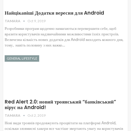
Найцікавіші Додатки вересня для Android
TAMARA
Oct 9, 2019
Розробники програм щоденно намагаються перевершити себе, щоб
вразити користувачів надзвичайними можливостями їхніх пристроїв.
Величезна кількість нових додатків для Android виходить кожного дня,
тому, навіть половину з них важко…
GENERAL LIFESTYLE
Red Alert 2.0: новий троянський “банківський”
вірус на Android!
TAMARA
Oct 2, 2019
Нові види троянів продовжують процвітати на платформі Android,
оскільки зловмисні хакери все частіше звертають увагу на користувачів