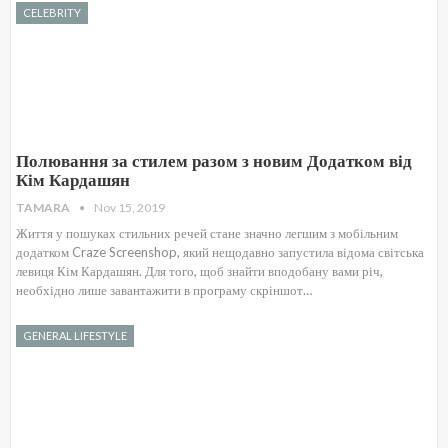
CELEBRITY
Полювання за стилем разом з новим Додатком від
Кім Кардашян
TAMARA
Nov 15, 2019
Життя у пошуках стильних речей стане значно легшим з мобільним
додатком Craze Screenshop, який нещодавно запустила відома світська
левиця Кім Кардашян. Для того, щоб знайти вподобану вами річ,
необхідно лише завантажити в програму скріншот…
GENERAL LIFESTYLE