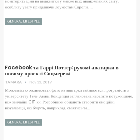
моніторить ціни на авіаквитки у майже всіх авіакомпаніях світу,
особливу увагу приділяючи лоукостам Європи. …
GENERAL LIFESTYLE
Facebook та Гаррі Поттер: рухомі аватарки в
новому проекті Соцмережі
TAMARA
Nov 13, 2019
Можливістю оживлювати фото на аватарки займаються програмісти з
університету Тель-Авіва. Концепція запланована набагато потужнішою,
ніж звичайні GIF-ки. Розробники обіцяють створити емоційні
візуалізації, які будуть, наприклад, сміятись та…
GENERAL LIFESTYLE