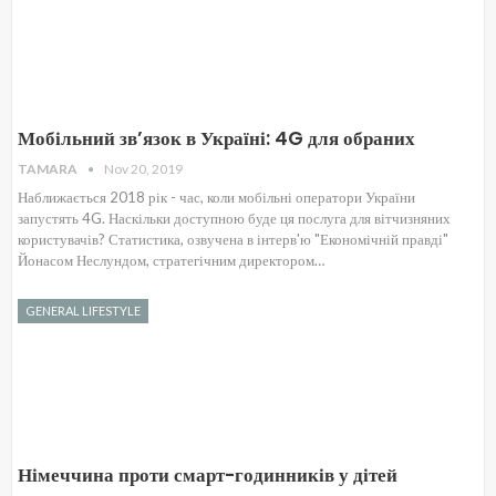
Мобільний зв’язок в Україні: 4G для обраних
TAMARA
Nov 20, 2019
Наближається 2018 рік - час, коли мобільні оператори України
запустять 4G. Наскільки доступною буде ця послуга для вітчизняних
користувачів? Статистика, озвучена в інтерв'ю "Економічній правді"
Йонасом Неслундом, стратегічним директором…
GENERAL LIFESTYLE
Німеччина проти смарт-годинників у дітей