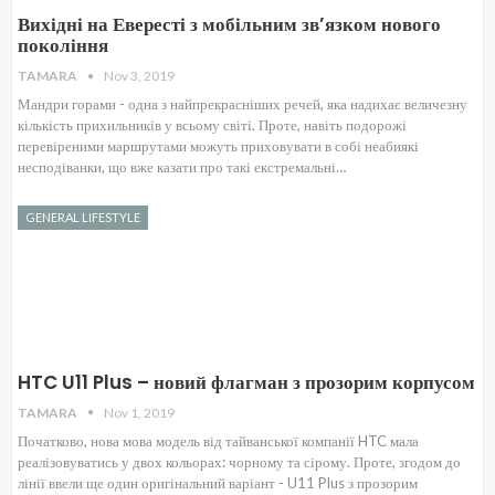
Вихідні на Евересті з мобільним зв’язком нового
покоління
TAMARA
Nov 3, 2019
Мандри горами - одна з найпрекрасніших речей, яка надихає величезну
кількість прихильників у всьому світі. Проте, навіть подорожі
перевіреними маршрутами можуть приховувати в собі неабиякі
несподіванки, що вже казати про такі екстремальні…
GENERAL LIFESTYLE
HTC U11 Plus – новий флагман з прозорим корпусом
TAMARA
Nov 1, 2019
Початково, нова мова модель від тайванської компанії HTC мала
реалізовуватись у двох кольорах: чорному та сірому. Проте, згодом до
лінії ввели ще один оригінальний варіант - U11 Plus з прозорим