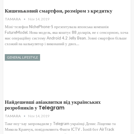
Кишеньковий смартфон, розміром з кредитку
TAMARA
Nov 14, 2019
Міні-телефон NichePhone-S презентувала японська компанія
FutureModel. Нова модель, яка коштує 88 доларів, не є сенсорною, хоча
має операційну систему Android 4.2 Jelly Bean. Зовні смартфон більше
схожий на калькулятор і виконаний у двох…
GENERAL LIFESTYLE
Найдешевші авіаквитки від українських
розробників у Telegram
TAMARA
Nov 14, 2019
Таке ноу-хау запровадили у Telegram українці Денис Ліщенко та
Микола Кравчук, повідомляють Факти ICTV . Їхній бот AirTrack