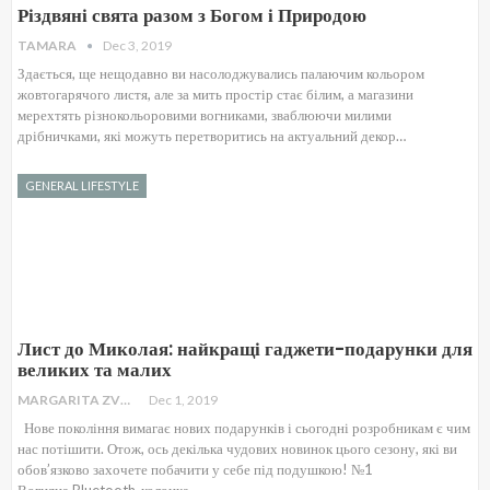
Різдвяні свята разом з Богом і Природою
TAMARA
Dec 3, 2019
Здається, ще нещодавно ви насолоджувались палаючим кольором
жовтогарячого листя, але за мить простір стає білим, а магазини
мерехтять різнокольоровими вогниками, зваблюючи милими
дрібничками, які можуть перетворитись на актуальний декор…
GENERAL LIFESTYLE
Лист до Миколая: найкращі гаджети-подарунки для
великих та малих
MARGARITA ZVOLIANSKAYA
Dec 1, 2019
Нове покоління вимагає нових подарунків і сьогодні розробникам є чим
нас потішити. Отож, ось декілька чудових новинок цього сезону, які ви
обов’язково захочете побачити у себе під подушкою! №1
Вогняна Bluetooth-колонка…