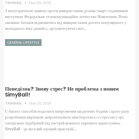
TAMARA
Nov 20, 2019
З категоричною заявою проти використання дітьми смарт-годинників
виступило Федеральне телекомунікаційне агентство Німеччини. Воно
закликає батьків відмовитись від використання досить популярного у
молодшого віку девайсу, аргументуючи свої…
GENERAL LIFESTYLE
Понеділок? Знову стрес? Не проблема з новим
SimyBall!
TAMARA
Nov 20, 2019
Є багато способів подолати напруження щоденних буднів і цього разу
розробники вирішили запропонувати нам боротись із стресом у грі,
спеціально підібраній під настрій кожного окремого користувача.
SimyBall - це веселий ігровий пристрій,…