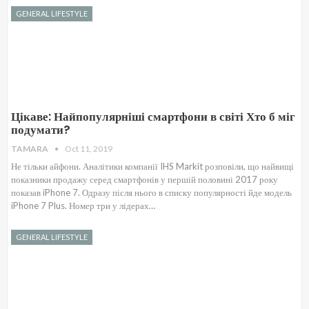
GENERAL LIFESTYLE
Цікаве: Найпопулярніші смартфони в світі Хто б міг
подумати?
TAMARA
Oct 11, 2019
Не тільки айфони. Аналітики компанії IHS Markit розповіли, що найвищі
показники продажу серед смартфонів у першій половині 2017 року
показав iPhone 7. Одразу після нього в списку популярності йде модель
iPhone 7 Plus. Номер три у лідерах…
GENERAL LIFESTYLE