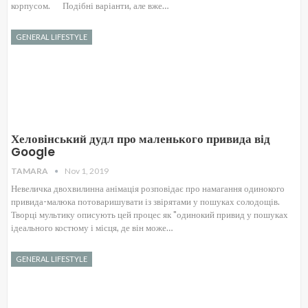
корпусом. Подібні варіанти, але вже…
GENERAL LIFESTYLE
Хеловінський дудл про маленького привида від
Google
TAMARA
Nov 1, 2019
Невеличка двохвилинна анімація розповідає про намагання одинокого
привида-малюка потоваришувати із звірятами у пошуках солодощів.
Творці мультику описують цей процес як "одинокий привид у пошуках
ідеального костюму і місця, де він може…
GENERAL LIFESTYLE