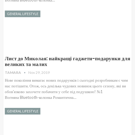
GENERAL LIFESTYLE
Лист до Миколая: найкращі гаджети-подарунки для
великих та малих
TAMARA
Nov 29, 2019
Нове покоління вимагає нових подарунків і сьогодні розробникам є чим
нас потішити. Отож, ось декілька чудових новинок цього сезону, які ви
обов'язково захочете побачити у себе під подушкою! №1
Вогняна Bluetooth-колонка Романтична…
GENERAL LIFESTYLE