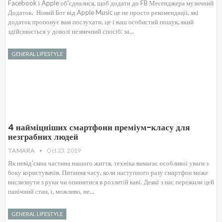
Facebook і Apple об'єдналися, щоб додати до FB Месенджера музичний
Додаток. Новий Бот від Apple Music це не просто рекомендації, які
додаток пропонує вам послухати, це і ваш особистий пошук, який
здійснюється у доволі незвичний спосіб: за…
GENERAL LIFESTYLE
4 найміцніших смартфони преміум-класу для
незграбних людей
TAMARA
Oct 23, 2019
Як невід'ємна частина нашого життя, техніка вимагає особливої уваги з
боку користувачів. Питання часу, коли наступного разу смартфон може
вислизнути з руки чи опинитися в розлитій каві. Деякі з нас пережили цей
панічний стан, і, можливо, не…
GENERAL LIFESTYLE