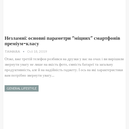
Незламні: основні параметри “міцних” смартфонів
преміум-класу
TAMARA
Oct 18, 2019
Отже, вже третій телефон розбився на друзки у вас на очах і ви вирішили
звернути увагу не лише на якість фото, ємність батареї та загальну
продуктивність, але й на надійність гаджету. І ось на які характеристики
вам потрібно звернути увагу…
GENERAL LIFESTYLE